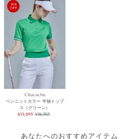
30%
OFF
Chucuchu
ベンニットカラー 半袖トップ
ス（グリーン）
セ
¥13,095
通
¥18,705
ー
常
ル
価
価
格
あなたへのおすすめアイテム