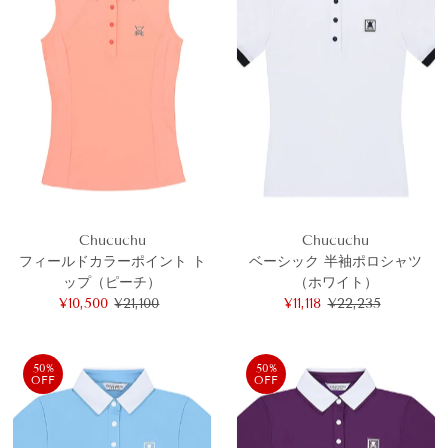
Chucuchu
Chucuchu
フィールドカラーポイント ト
ベーシック 半袖ポロシャツ
ップ（ピーチ）
（ホワイト）
セ
¥10,500
通
¥21,100
セ
¥11,118
通
¥22,235
ー
常
ー
常
ル
価
ル
価
価
格
価
格
50%
50%
OFF
OFF
格
格