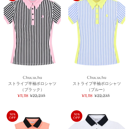
Chucuchu
Chucuchu
ストライプ半袖ポロシャツ
ストライプ半袖ポロシャツ
（ブラック）
（ブルー）
セ
¥11,118
通
¥22,235
セ
¥11,118
通
¥22,235
ー
常
ー
常
ル
価
ル
価
価
格
価
格
50%
50%
OFF
OFF
格
格