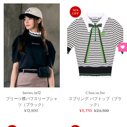
価
価
格
格
50%
OFF
benecia12
Chucuchu
プリーツ襟パフスリーブシャ
スプリング パフトップ（ブラ
ツ（ブラック）
ック）
¥12,800
通
セ
¥11,750
通
¥23,500
常
ー
常
価
ル
価