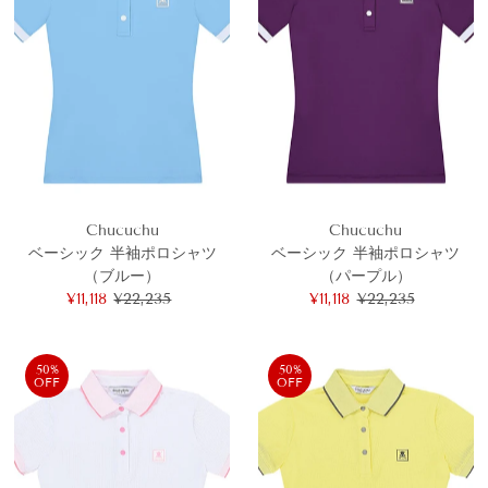
Chucuchu
Chucuchu
ベーシック 半袖ポロシャツ
ベーシック 半袖ポロシャツ
（ブルー）
（パープル）
セ
¥11,118
通
¥22,235
セ
¥11,118
通
¥22,235
ー
常
ー
常
ル
価
ル
価
価
格
価
格
50%
50%
OFF
OFF
格
格