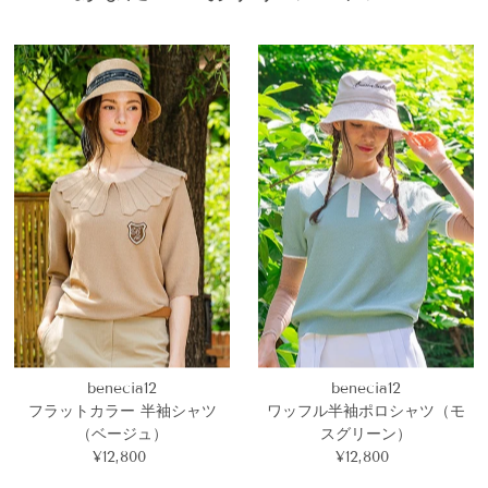
格
benecia12
benecia12
フラットカラー 半袖シャツ
ワッフル半袖ポロシャツ（モ
（ベージュ）
スグリーン）
¥12,800
通
¥12,800
通
常
常