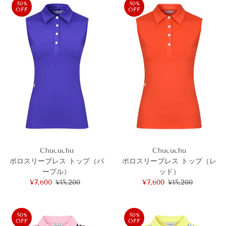
格
価
格
50%
50%
OFF
OFF
格
Chucuchu
Chucuchu
ポロスリーブレス トップ（パ
ポロスリーブレス トップ（レ
ープル）
ッド）
セ
¥7,600
通
¥15,200
セ
¥7,600
通
¥15,200
ー
常
ー
常
ル
価
ル
価
価
格
価
格
50%
50%
OFF
OFF
格
格