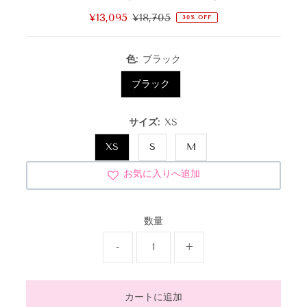
セ
¥13,095
通
¥18,705
30% OFF
ー
常
ル
価
色:
ブラック
価
格
格
ブラック
サイズ:
XS
XS
S
M
お気に入りへ追加
数量
-
+