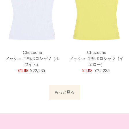
Chucuchu
Chucuchu
メッシュ 半袖ポロシャツ（ホ
メッシュ 半袖ポロシャツ（イ
ワイト）
エロー）
セ
¥11,118
通
¥22,235
セ
¥11,118
通
¥22,235
ー
常
ー
常
ル
価
ル
価
価
格
価
格
もっと見る
格
格